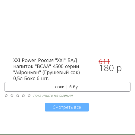
611
XXI Power
Россия "XXI" БАД
180 р
напиток "BCAA" 4500 серии
"Айронмэн" (Грушевый сок)
0,5л Бокс 6 шт.
соки | 6 бут
пока никто не оценил
Смотреть все