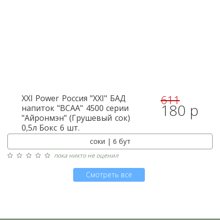
611
XXI Power
Россия "XXI" БАД
180 р
напиток "BCAA" 4500 серии
"Айронмэн" (Грушевый сок)
0,5л Бокс 6 шт.
соки | 6 бут
пока никто не оценил
Смотреть все