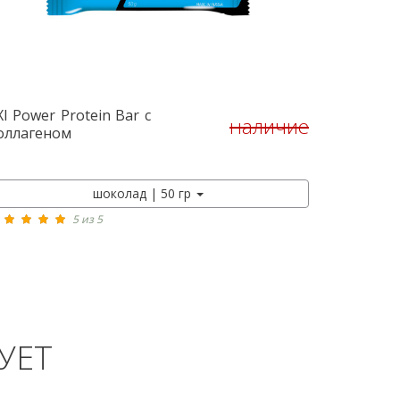
XI Power
Protein Bar с
наличие
оллагеном
шоколад | 50 гр
5 из 5
УЕТ