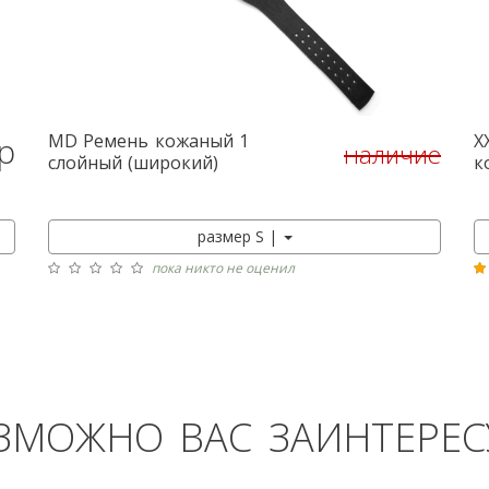
MD
Ремень кожаный 1
X
р
наличие
КУПИТЬ
слойный (широкий)
к
размер S |
пока никто не оценил
ЗМОЖНО ВАС ЗАИНТЕРЕС