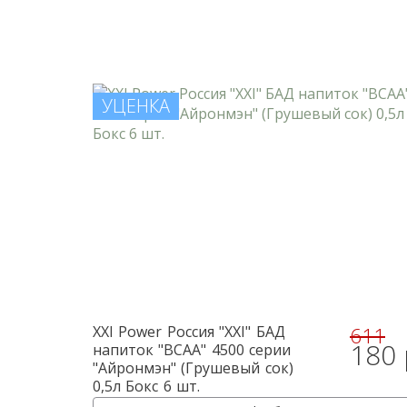
УЦЕНКА
611
XXI Power
Россия "XXI" БАД
180 
напиток "BCAA" 4500 серии
"Айронмэн" (Грушевый сок)
0,5л Бокс 6 шт.