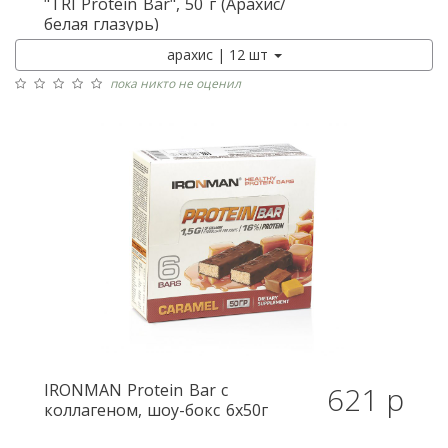
"TRI Protein Bar", 50 г (Арахис/
белая глазурь)
арахис | 12 шт
пока никто не оценил
IRONMAN
Protein Bar с
621 р
коллагеном, шоу-бокс 6x50г