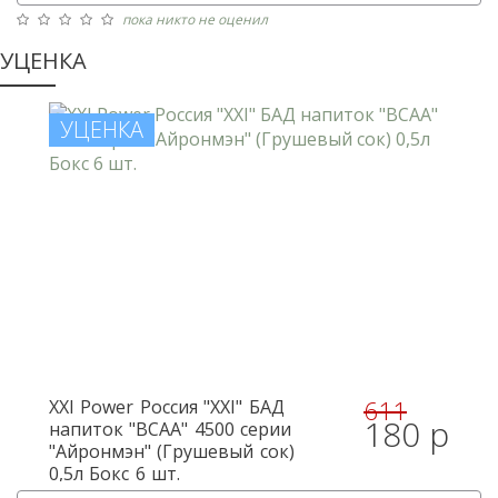
пока никто не оценил
УЦЕНКА
УЦЕНКА
611
XXI Power
Россия "XXI" БАД
180 р
напиток "BCAA" 4500 серии
"Айронмэн" (Грушевый сок)
0,5л Бокс 6 шт.