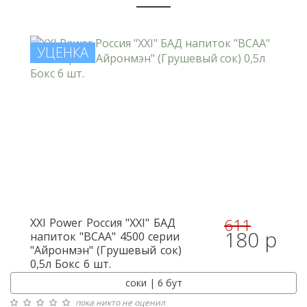
УЦЕНКА
611
XXI Power
Россия "XXI" БАД
180 р
напиток "BCAA" 4500 серии
"Айронмэн" (Грушевый сок)
0,5л Бокс 6 шт.
соки | 6 бут
пока никто не оценил