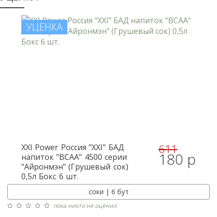
УЦЕНКА
611
XXI Power
Россия "XXI" БАД
180 р
напиток "BCAA" 4500 серии
"Айронмэн" (Грушевый сок)
0,5л Бокс 6 шт.
соки | 6 бут
пока никто не оценил