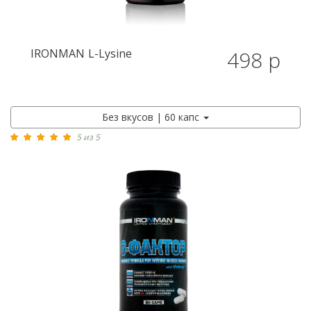
IRONMAN
L-Lysine
498 р
Без вкусов | 60 капс
5 из 5