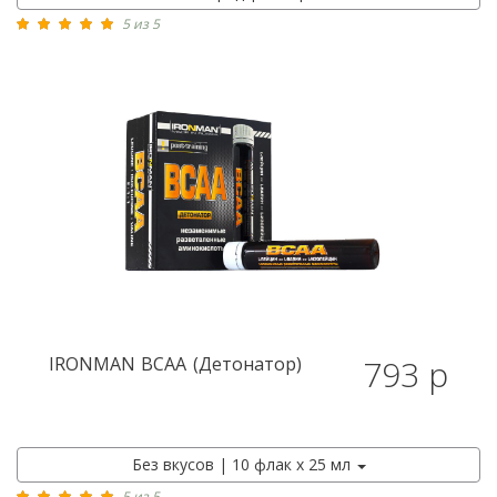
5 из 5
IRONMAN
BCAA (Детонатор)
793 р
Без вкусов | 10 флак х 25 мл
5 из 5