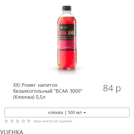
XXI Power
напиток
84 р
безалкогольный "BCAA 3000"
(Клюква) 0,5л
клюква | 500 мл
пока никто не оценил
УЦЕНКА