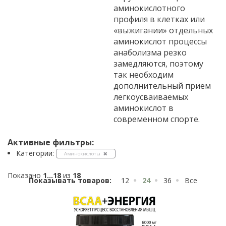
аминокислотного
профиля в клетках или
«выжигании» отдельных
аминокислот процессы
анаболизма резко
замедляются, поэтому
так необходим
дополнительный прием
легкоусваиваемых
аминокислот в
современном спорте.
Активные фильтры:
Категории:
Аминокислоты
Показано
1...18
из
18
Показывать товаров:
12
24
36
Все