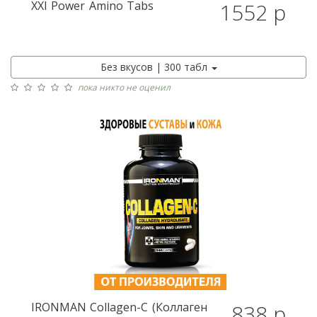
XXI Power
Amino Tabs
1552 р
Без вкусов | 300 табл
пока никто не оценил
IRONMAN
Collagen-C (Коллаген
838 р