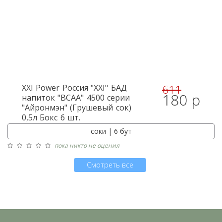
611
XXI Power
Россия "XXI" БАД
180 р
напиток "BCAA" 4500 серии
"Айронмэн" (Грушевый сок)
0,5л Бокс 6 шт.
соки | 6 бут
пока никто не оценил
Смотреть все