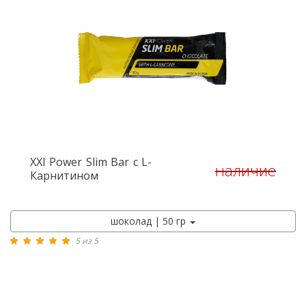
XXI Power
Slim Bar с L-
наличие
Карнитином
шоколад | 50 гр
5 из 5