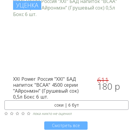
УЦЕНКА
611
XXI Power
Россия "XXI" БАД
180 р
напиток "BCAA" 4500 серии
"Айронмэн" (Грушевый сок)
0,5л Бокс 6 шт.
соки | 6 бут
пока никто не оценил
Смотреть все