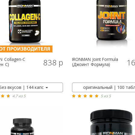
N
Collagen-C
IRONMAN
Joint Formula
838 р
16
КУПИТЬ
КУПИТЬ
ен С)
(Джоинт Формула)
Без вкусов | 144 капс
оригинальный | 100 таб
4.7 из 5
5 из 5