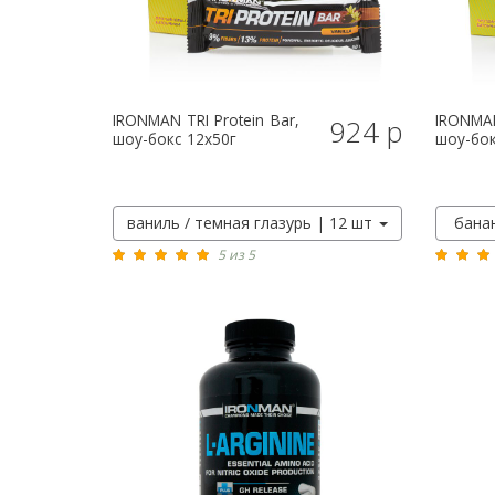
IRONMAN
TRI Protein Bar,
IRONMA
924 р
шоу-бокс 12x50г
шоу-бок
ваниль / темная глазурь | 12 шт
банан
5 из 5