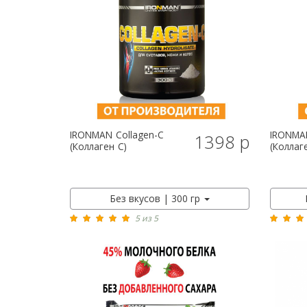
IRONMAN
Collagen-C
IRONMA
1398 р
(Коллаген С)
(Коллаг
Без вкусов | 300 гр
5 из 5