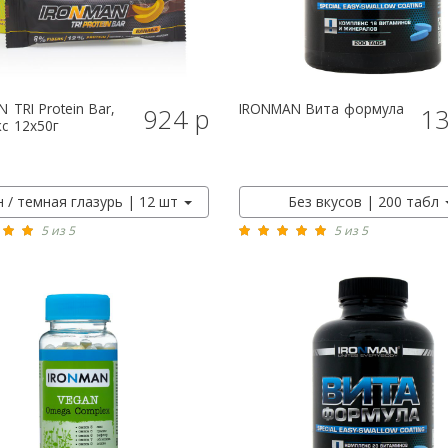
N
TRI Protein Bar,
IRONMAN
Вита формула
924 р
13
КУПИТЬ
КУПИТЬ
с 12x50г
 / темная глазурь | 12 шт
Без вкусов | 200 табл
5 из 5
5 из 5