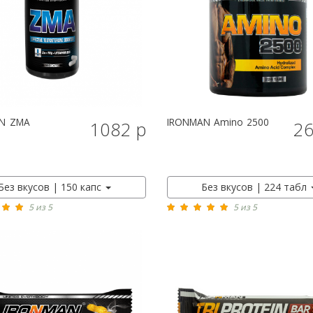
N
ZMA
IRONMAN
Amino 2500
1082 р
26
КУПИТЬ
КУПИТЬ
Без вкусов | 150 капс
Без вкусов | 224 табл
5 из 5
5 из 5