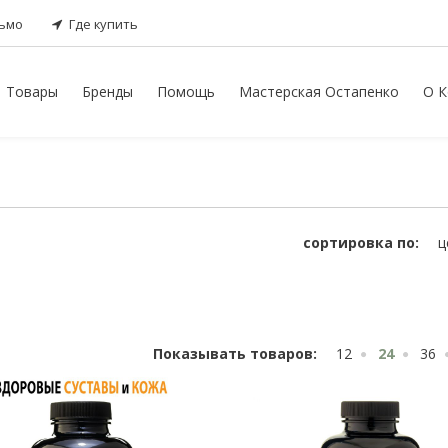
сьмо
Где купить
Товары
Бренды
Помощь
Мастерская Остапенко
О К
сортировка по:
ц
Показывать товаров:
12
24
36