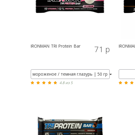
IRONMAN
TRI Protein Bar
IRONMA
71 р
мороженое / темная глазурь | 50 гр
4.8 из 5