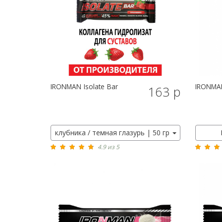
IRONMAN
Isolate Bar
IRONMA
163 р
клубника / темная глазурь | 50 гр
4.9 из 5