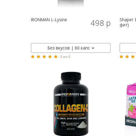
IRONMAN
L-Lysine
Shaper
E
498 р
фит)
Без вкусов | 60 капс
5 из 5