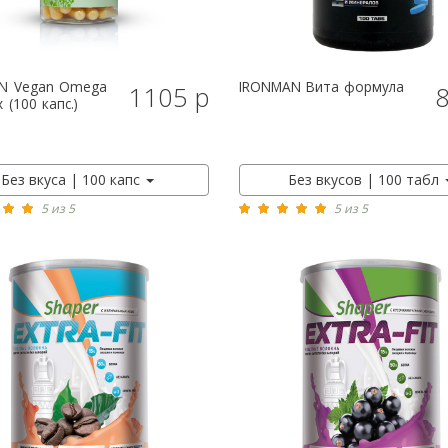
N
Vegan Omega
IRONMAN
Вита формула
1105 р
КУПИТЬ
КУПИТЬ
 (100 капс.)
Без вкуса | 100 капс
Без вкусов | 100 табл
5 из 5
5 из 5