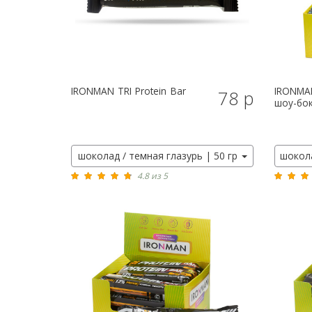
IRONMAN
TRI Protein Bar
IRONMA
78 р
шоу-бок
шоколад / темная глазурь | 50 гр
шокола
4.8 из 5