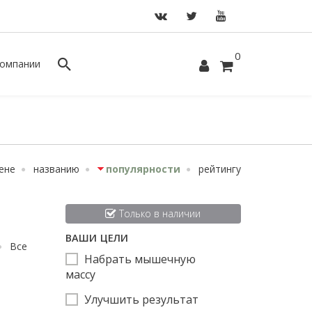
0
омпании
ене
названию
популярности
рейтингу
Только в наличии
ВАШИ ЦЕЛИ
Все
Набрать мышечную
массу
Улучшить результат