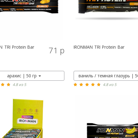
N
TRI Protein Bar
IRONMAN
TRI Protein Bar
71 р
КУПИТЬ
КУПИТЬ
арахис | 50 гр
ваниль / темная глазурь | 5
4.8 из 5
4.8 из 5