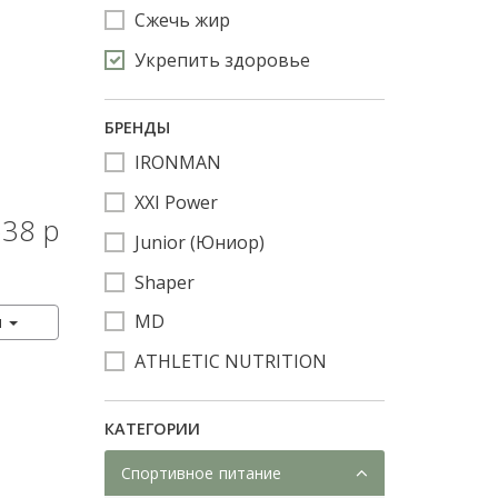
Сжечь жир
Укрепить здоровье
БРЕНДЫ
IRONMAN
XXI Power
38 р
КУПИТЬ
Junior (Юниор)
Shaper
MD
л
ATHLETIC NUTRITION
КАТЕГОРИИ
Спортивное питание