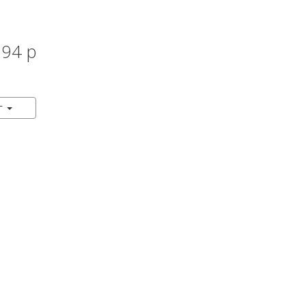
94 р
КУПИТЬ
 г