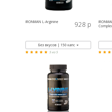
IRONMAN
L-Arginine
IRONMA
928 р
Complex
Без вкусов | 150 капс
5 из 5