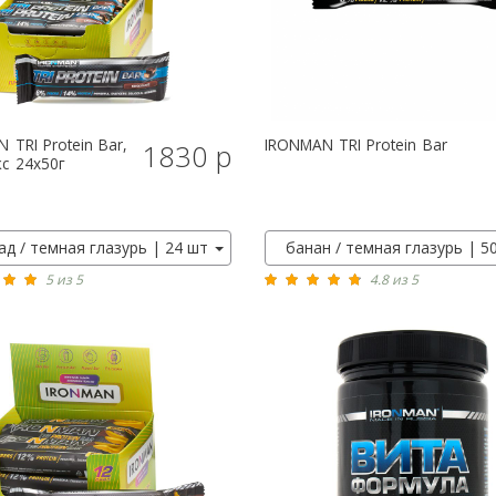
N
TRI Protein Bar,
IRONMAN
TRI Protein Bar
1830 р
КУПИТЬ
КУПИТЬ
c 24x50г
д / темная глазурь | 24 шт
банан / темная глазурь | 5
5 из 5
4.8 из 5