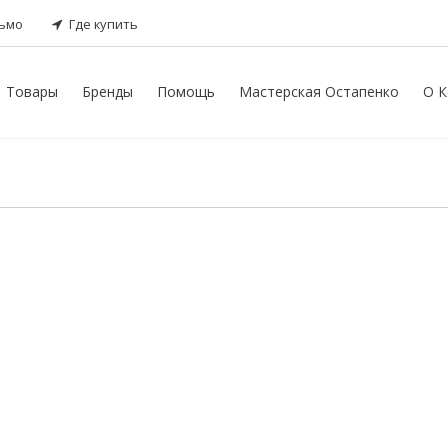
сьмо
Где купить
Товары
Бренды
Помощь
Мастерская Остапенко
О К