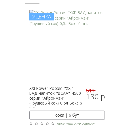
УЦЕНКА
XXI Power
Россия "XXI"
611
БАД напиток "BCAA" 4500
180 р
серии "Айронмэн"
(Грушевый сок) 0,5л Бокс 6
шт.
соки | 6 бут
пока никто не оценил