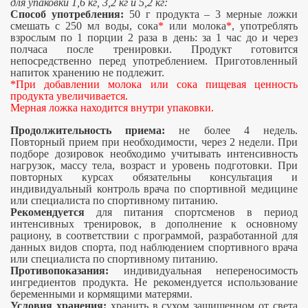
для упаковки 1,6 кг, 3,2 кг и 5,2 кг:
Способ употребления:
50 г продукта – 3 мерные ложки
смешать с 250 мл воды, сока
*
или молока
*
, употреблять
взрослым по 1 порции 2 раза в день: за 1 час до и через
полчаса после тренировки. Продукт готовится
непосредственно перед употреблением. Приготовленный
напиток хранению не подлежит.
*При добавлении молока или сока пищевая ценность
продукта увеличивается.
Мерная ложка находится внутри упаковки.
Продолжительность приема:
не более 4 недель.
Повторный прием при необходимости, через 2 недели. При
подборе дозировок необходимо учитывать интенсивность
нагрузок, массу тела, возраст и уровень подготовки. При
повторных курсах обязательны консультация и
индивидуальный контроль врача по спортивной медицине
или специалиста по спортивному питанию.
Рекомендуется
для питания спортсменов в период
интенсивных тренировок, в дополнение к основному
рациону, в соответствии с программой, разработанной для
данных видов спорта, под наблюдением спортивного врача
или специалиста по спортивному питанию.
Противопоказания:
индивидуальная непереносимость
ингредиентов продукта. Не рекомендуется использование
беременными и кормящими матерями.
Условия хранения:
хранить в сухом защищенном от света