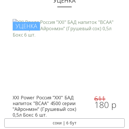
УЦЕНКА
УЦЕНКА
611
XXI Power
Россия "XXI" БАД
180 р
напиток "BCAA" 4500 серии
"Айронмэн" (Грушевый сок)
0,5л Бокс 6 шт.
соки | 6 бут