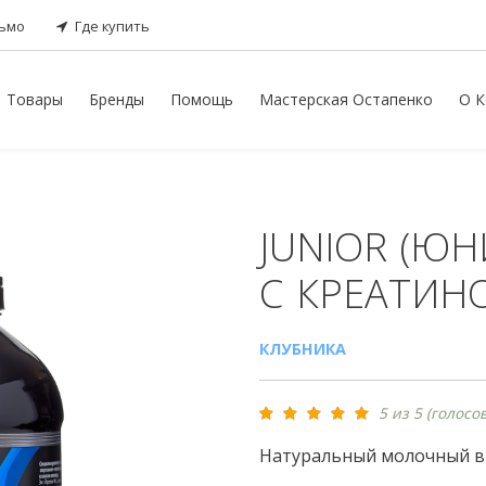
сьмо
Где купить
Товары
Бренды
Помощь
Мастерская Остапенко
О К
JUNIOR (ЮН
С КРЕАТИН
КЛУБНИКА
5 из 5 (голосов
Натуральный молочный в