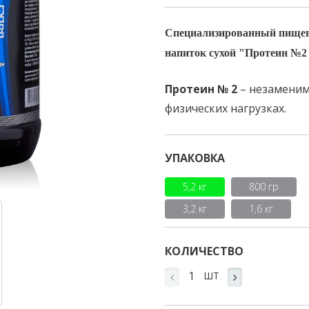
Специализированный пищево
напиток сухой "Протеин №2
Протеин № 2
– незаменим
физических нагрузках.
УПАКОВКА
5,2 кг
800 гр
3,2 кг
1,6 кг
КОЛИЧЕСТВО
ШТ