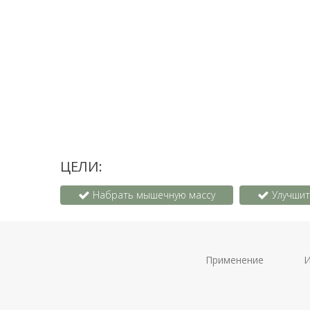
ЦЕЛИ:
Набрать мышечную массу
Улучшит
Применение
И