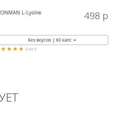
RONMAN
L-Lysine
498 р
КУПИТЬ
Без вкусов | 60 капс
5 из 5
УЕТ