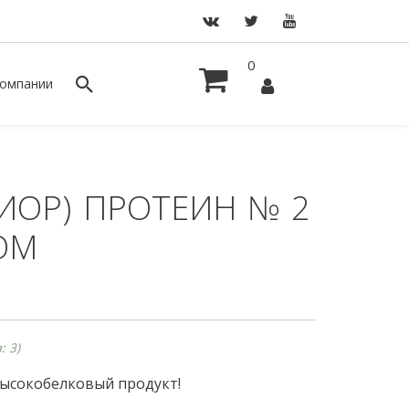
0
омпании
ИОР)
ПРОТЕИН № 2
ОМ
: 3)
ысокобелковый продукт!