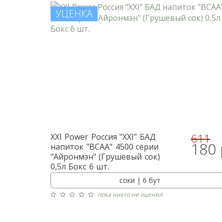
УЦЕНКА
611
XXI Power
Россия "XXI" БАД
180 
напиток "BCAA" 4500 серии
"Айронмэн" (Грушевый сок)
0,5л Бокс 6 шт.
соки | 6 бут
пока никто не оценил