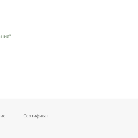
ания"
ние
Сертификат