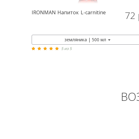
IRONMAN
Напиток L-carnitine
72 
земляника | 500 мл
5 из 5
ВО