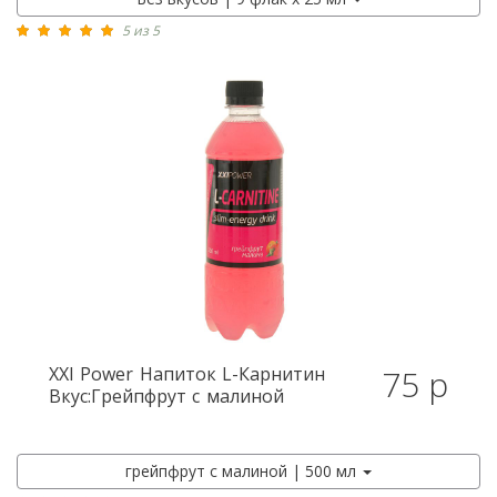
5 из 5
XXI Power
Напиток L-Карнитин
75 р
Вкус:Грейпфрут с малиной
грейпфрут с малиной | 500 мл