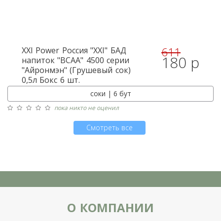
611
XXI Power
Россия "XXI" БАД
180 р
напиток "BCAA" 4500 серии
"Айронмэн" (Грушевый сок)
0,5л Бокс 6 шт.
соки | 6 бут
пока никто не оценил
Смотреть все
О КОМПАНИИ