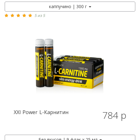
каппучино | 300 г
5 из 5
XXI Power
L-Карнитин
784 р
Без вкусов | 9 флак х 25 мл