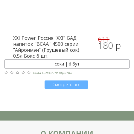
611
XXI Power
Россия "XXI" БАД
180 р
напиток "BCAA" 4500 серии
"Айронмэн" (Грушевый сок)
0,5л Бокс 6 шт.
соки | 6 бут
пока никто не оценил
Смотреть все
О КОМПАНИИ