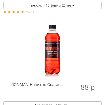
персик | 10 флак х 25 мл
5 из 5
IRONMAN
Напиток Guarana
88 р