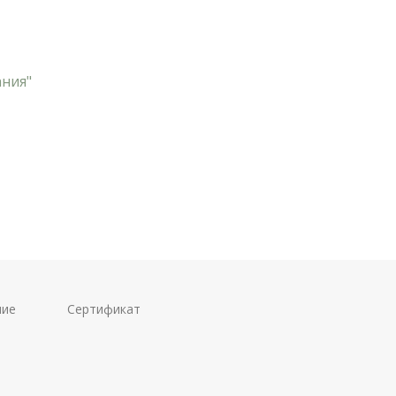
ания"
ние
Сертификат