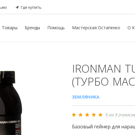
сьмо
Где купить
Товары
Бренды
Помощь
Мастерская Остапенко
О К
IRONMAN
T
(ТУРБО МАС
ЗЕМЛЯНИКА
5 из 5 (голосов
Базовый гейнер для нар