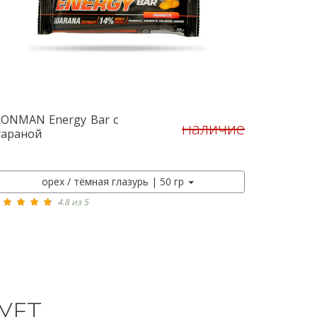
RONMAN
Energy Bar с
наличие
КУПИТЬ
уараной
орех / тёмная глазурь | 50 гр
4.8 из 5
УЕТ