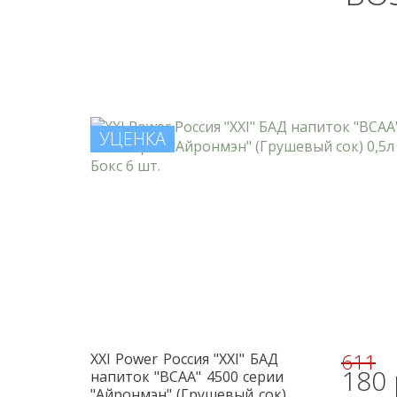
УЦЕНКА
611
XXI Power
Россия "XXI" БАД
180 
напиток "BCAA" 4500 серии
"Айронмэн" (Грушевый сок)