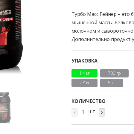
Турбо Масс Гейнер – это
мышечной массы. Белкова
молочном и сывороточном
Дополнительно продукт у
УПАКОВКА
1,4 кг
700 гр
2,8 кг
5 кг
КОЛИЧЕСТВО
ШТ