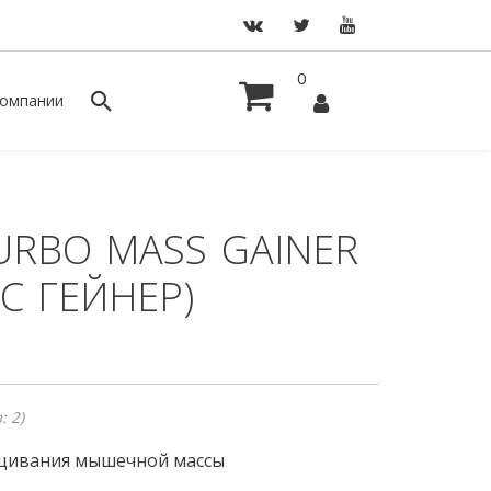
0
омпании
URBO MASS GAINER
С ГЕЙНЕР)
: 2)
ащивания мышечной массы