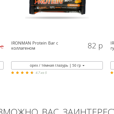
IRONMAN
Protein Bar с
I
82 р
ие
коллагеном
г
орех / тёмная глазурь | 50 гр
4.7 из 5
ЗМОЖНО ВАС ЗАИНТЕРЕС