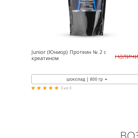
Junior (Юниор)
Протеин № 2 с
налич
креатином
шоколад | 800 гр
5 из 5
ВО