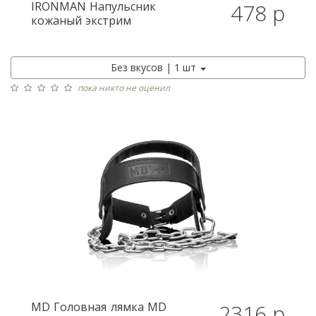
IRONMAN
Напульсник
478 р
кожаный экстрим
Без вкусов | 1 шт
пока никто не оценил
MD
Головная лямка MD
2316 р