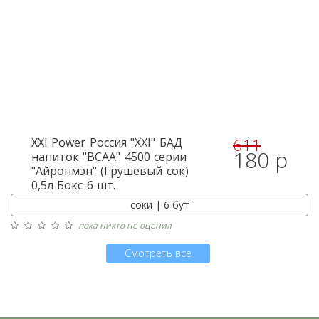
611
XXI Power
Россия "XXI" БАД
180 р
напиток "BCAA" 4500 серии
"Айронмэн" (Грушевый сок)
0,5л Бокс 6 шт.
соки | 6 бут
пока никто не оценил
Смотреть все